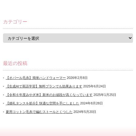
カテゴリー
カ
テ
ゴ
リ
ー
最近の投稿
【オパール毛糸】簡単ハンドウォーマー
2026年2月8日
【生成AIで英語学習】無料プランでも効果あります
2025年6月24日
【令和６年度みやぎ米】新米のお値段が高くなっています
2025年1月25日
【婚礼タンスを処分】快適な空間を手にしました
2024年8月28日
夏用コットン毛糸で編むストールとくつした
2024年5月20日