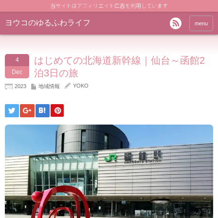
当サイトはアフィリエイト広告を利用しています
ヨウコのゆるふわライフ
menu
はじめての北海道新幹線｜仙台～函館2
4
泊3日の旅
Dec
YOKO
2023
地域情報