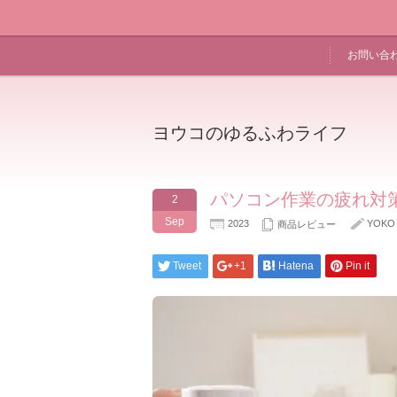
お問い合
ヨウコのゆるふわライフ
パソコン作業の疲れ対
2
Sep
2023
YOKO
商品レビュー
Tweet
+1
Hatena
Pin it