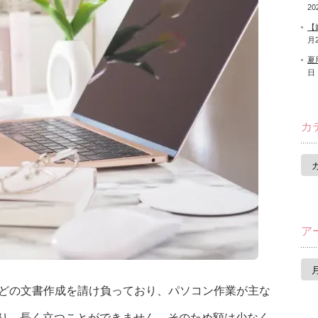
20
【
月
夏
日
カ
カ
テ
ゴ
リ
ー
ア
ア
ー
カ
などの文書作成を請け負っており、パソコン作業が主な
イ
ブ
り、長く立つことができません。そのため額は少なく