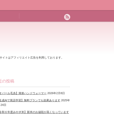
サイトはアフィリエイト広告を利用しております。
近の投稿
オパール毛糸】簡単ハンドウォーマー
2026年2月8日
生成AIで英語学習】無料プランでも効果あります
2025年
月24日
令和６年度みやぎ米】新米のお値段が高くなっています