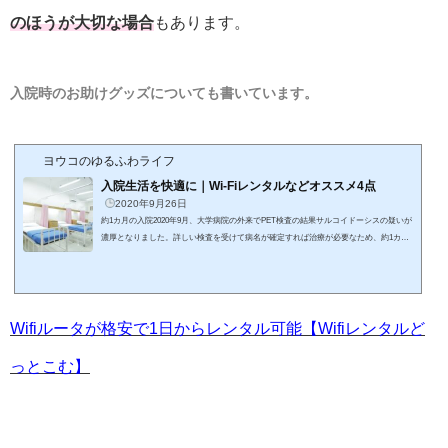
のほうが大切な場合
もあります。
入院時のお助けグッズについても書いています。
ヨウコのゆるふわライフ
入院生活を快適に｜Wi-Fiレンタルなどオススメ4点
2020年9月26日
約1カ月の入院2020年9月、大学病院の外来でPET検査の結果サルコイドーシスの疑いが
濃厚となりました。詳しい検査を受けて病名が確定すれば治療が必要なため、約1カ月
ほど入院とのこと。およそ3週間と言われましたが、1カ月を念頭に準備を開始。今回は
入院までの期間が10日間あったため、計画を練り、ほぼ完璧な準備ができたように思い
ます。この入院準備には、6月の入院の経験が活かされています。入院時の持ち物に関
する記事もよければご覧ください。入院のために用意したもの近年は入院期間が短くな
り、手術を受けた人でも早期に退院...
Wifiルータが格安で1日からレンタル可能【Wifiレンタルど
っとこむ】