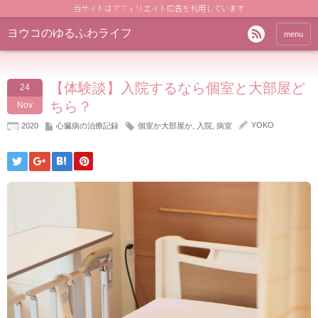
当サイトはアフィリエイト広告を利用しています
ヨウコのゆるふわライフ
menu
【体験談】入院するなら個室と大部屋ど
24
ちら？
Nov
YOKO
2020
心臓病の治療記録
個室か大部屋か
,
入院
,
病室